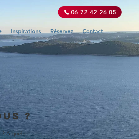
‭06 72 42 26 05‬
e
Inspirations
Réservez
Contact
OUS ?
 ? A quelle