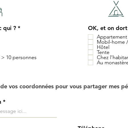
 qui ?
*
OK, et on dort
Appartement 
Mobil-home /
Hôtel
Tente
 > 10 personnes
Chez l'habita
Au monastèr
n de vos coordonnées pour vous partager mes pép
m