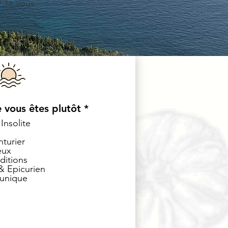
? Je vous
O
e vous êtes plutôt
*
b
Insolite
l
i
nturier
g
eux
a
ditions
t
 Epicurien
 unique
o
i
r
e