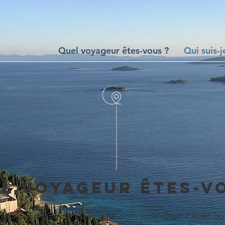
Quel voyageur êtes-vous ?
Qui suis-j
L VOYAGEUR ÊTES-V
nt les ingrédients du voyage dont vous rêvez ? Avec qui