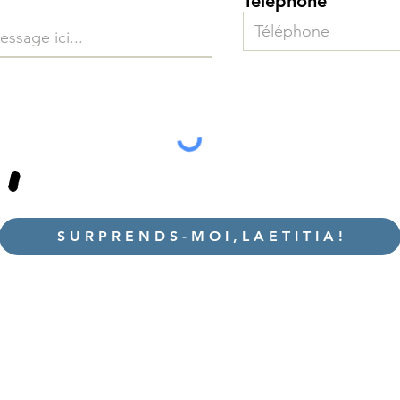
Téléphone
S U R P R E N D S - M O I , L A E T I T I A !