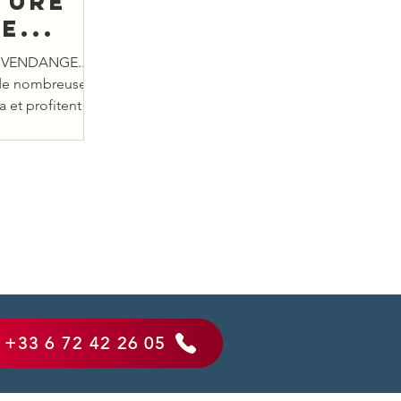
ture
e...
 VENDANGE...
de nombreuses
a et profitent de
l'île,...
‭+33 6 72 42 26 05‬