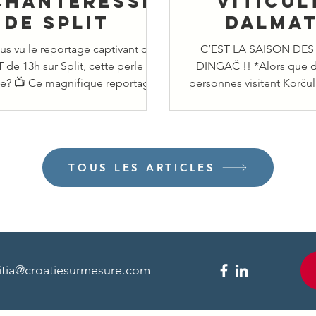
chanteresse
viticul
de Split
dalmat
us vu le reportage captivant de
C’EST LA SAISON DES
 de 13h sur Split, cette perle de
DINGAČ !! *Alors que 
ie? 📺 Ce magnifique reportage
personnes visitent Korčul
met en lumière...
leurs vacances sur 
TOUS LES ARTICLES
titia@croatiesurmesure.com