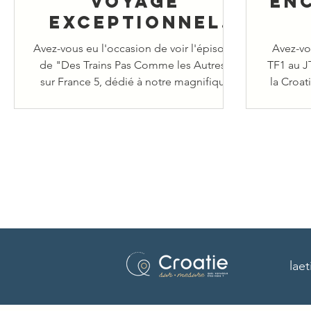
voyage
en
exceptionnel
en Croatie!
Avez-vous eu l'occasion de voir l'épisode
Avez-vo
de "Des Trains Pas Comme les Autres"
TF1 au JT
sur France 5, dédié à notre magnifique
la Croat
Croatie?
lae