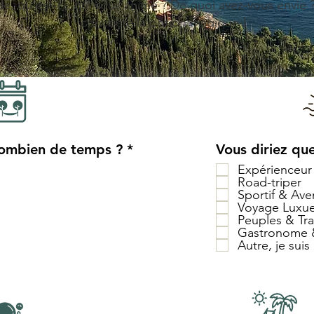
de, qu’est-ce qui vous anime ? De quoi avez-vous envie 
concocte la potion magique !
ombien de temps ?
*
Vous diriez qu
Expérienceur 
Road-triper
Sportif & Ave
Voyage Luxu
Peuples & Tra
Gastronome &
Autre, je suis