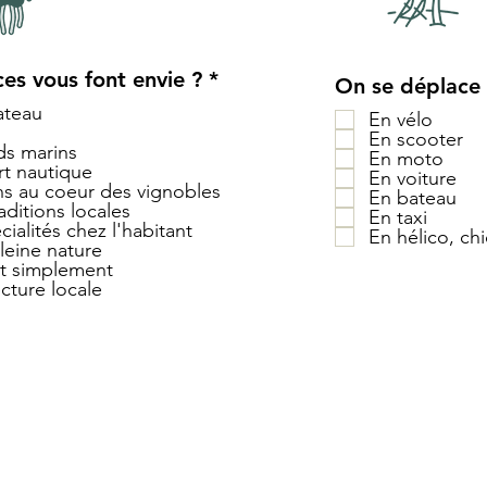
O
es vous font envie ?
*
On se déplace
b
ateau
En vélo
l
En scooter
i
ds marins
En moto
g
rt nautique
En voiture
a
ns au coeur des vignobles
En bateau
t
aditions locales
En taxi
o
ialités chez l'habitant
En hélico, ch
leine nature
i
t simplement
r
ecture locale
e