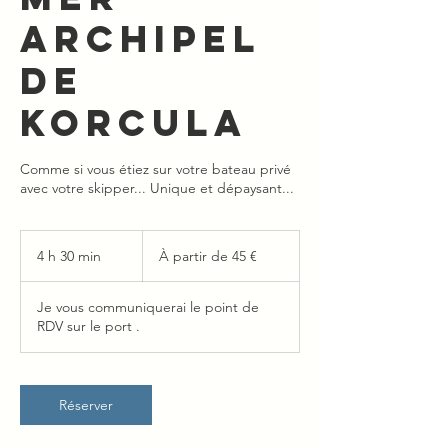
Archipel
de
Korcula
Comme si vous étiez sur votre bateau privé
avec votre skipper... Unique et dépaysant...
À
partir
4 h 30 min
4
À partir de 45 €
de
45
h
euros
3
Je vous communiquerai le point de
0
RDV sur le port .
m
i
n
Réserver