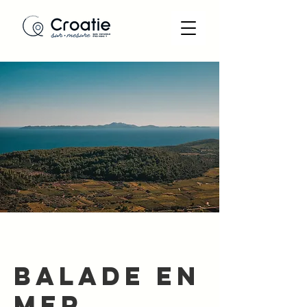
‭06 72 42 26 05‬
Balade en
mer